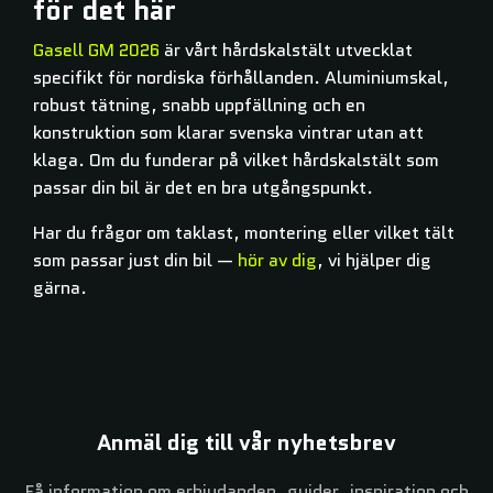
för det här
Gasell GM 2026
är vårt hårdskalstält utvecklat
specifikt för nordiska förhållanden. Aluminiumskal,
robust tätning, snabb uppfällning och en
konstruktion som klarar svenska vintrar utan att
klaga. Om du funderar på vilket hårdskalstält som
passar din bil är det en bra utgångspunkt.
Har du frågor om taklast, montering eller vilket tält
som passar just din bil —
hör av dig
, vi hjälper dig
gärna.
Anmäl dig till vår nyhetsbrev
Få information om erbjudanden, guider, inspiration och