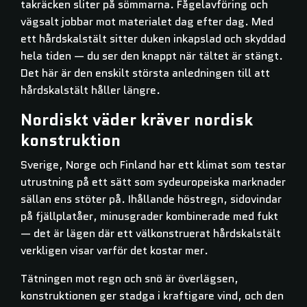
takräcken sliter på sömmarna. Fågelavföring och
vägsalt jobbar mot materialet dag efter dag. Med
ett hårdskalstält sitter duken inkapslad och skyddad
hela tiden — du ser den knappt när tältet är stängt.
Det här är den enskilt största anledningen till att
hårdskalstält håller längre.
Nordiskt väder kräver nordisk
konstruktion
Sverige, Norge och Finland har ett klimat som testar
utrustning på ett sätt som sydeuropeiska marknader
sällan ens stöter på. Ihållande höstregn, sidovindar
på fjällplatåer, minusgrader kombinerade med fukt
— det är lägen där ett välkonstruerat hårdskalstält
verkligen visar varför det kostar mer.
Tätningen mot regn och snö är överlägsen,
konstruktionen ger stadga i kraftigare vind, och den