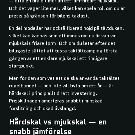
— ofta en bra bit mer än ett jämförbart mjukskal.
Och det väger lite mer, vilket kan spela roll om du är
precis på gränsen för bilens taklast.
En del modeller har också fixerad höjd på tältduken,
vilket kan kännas som ett minus om du är van vid
mjukskals friare form. Och om du letar efter det
billigaste sättet att testa taktältcamping första
gången är ett enklare mjukskal ett rimligare
startpunkt.
Men för den som vet att de ska använda taktältet
regelbundet — och inte vill byta om ett år — är
hårdskal i princip alltid rätt investering.
Prisskillnaden amorteras snabbt i minskad
förslitning och ökad livslängd.
Hårdskal vs mjukskal — en
snabb jämförelse