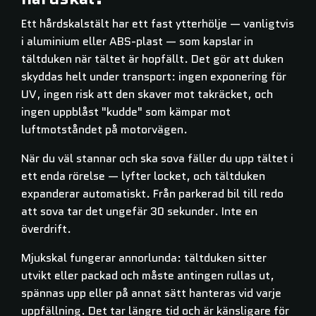
Ett hårdskalstält har ett fast ytterhölje — vanligtvis
i aluminium eller ABS-plast — som kapslar in
tältduken när tältet är hopfällt. Det gör att duken
skyddas helt under transport: ingen exponering för
UV, ingen risk att den skaver mot takräcket, och
ingen uppblåst "kudde" som kämpar mot
luftmotståndet på motorvägen.
När du väl stannar och ska sova fäller du upp tältet i
ett enda rörelse — lyfter locket, och tältduken
expanderar automatiskt. Från parkerad bil till redo
att sova tar det ungefär 30 sekunder. Inte en
överdrift.
Mjukskal fungerar annorlunda: tältduken sitter
utvikt eller packad och måste antingen rullas ut,
spännas upp eller på annat sätt hanteras vid varje
uppfällning. Det tar längre tid och är känsligare för