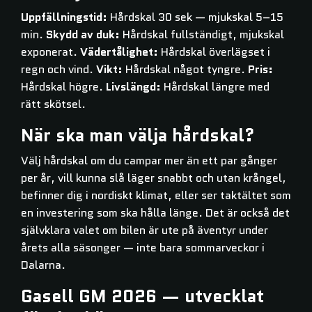
Uppfällningstid:
Hårdskal 30 sek — mjukskal 5–15
min.
Skydd av duk:
Hårdskal fullständigt, mjukskal
exponerat.
Vädertålighet:
Hårdskal överlägset i
regn och vind.
Vikt:
Hårdskal något tyngre.
Pris:
Hårdskal högre.
Livslängd:
Hårdskal längre med
rätt skötsel.
När ska man välja hårdskal?
Välj hårdskal om du campar mer än ett par gånger
per år, vill kunna slå läger snabbt och utan krångel,
befinner dig i nordiskt klimat, eller ser taktältet som
en investering som ska hålla länge. Det är också det
självklara valet om bilen är ute på äventyr under
årets alla säsonger — inte bara sommarveckor i
Dalarna.
Gasell GM 2026 — utvecklat