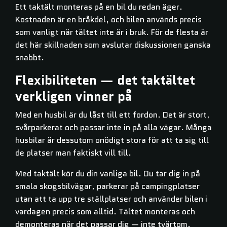
Ett taktält monteras på en bil du redan äger.
Kostnaden är en bråkdel, och bilen används precis
som vanligt när tältet inte är i bruk. För de flesta är
det här skillnaden som avslutar diskussionen ganska
snabbt.
Flexibiliteten — det taktältet
verkligen vinner på
Med en husbil är du låst till ett fordon. Det är stort,
svårparkerat och passar inte in på alla vägar. Många
husbilar är dessutom onödigt stora för att ta sig till
de platser man faktiskt vill till.
Med taktält kör du din vanliga bil. Du tar dig in på
smala skogsbilvägar, parkerar på campingplatser
utan att ta upp tre ställplatser och använder bilen i
vardagen precis som alltid. Tältet monteras och
demonteras när det passar dig — inte tvärtom.