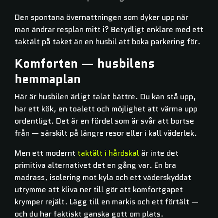
Den spontana övernattningen som dyker upp när
man ändrar resplan mitt i? Betydligt enklare med ett
taktält på taket än en husbil att boka parkering för.
Komforten — husbilens
hemmaplan
Här är husbilen ärligt talat bättre. Du kan stå upp,
har ett kök, en toalett och möjlighet att värma upp
ordentligt. Det är en fördel som är svår att bortse
från — särskilt på längre resor eller i kall väderlek.
Men ett modernt
taktält i hårdskal
är inte det
primitiva alternativet det en gång var. En bra
madrass, isolering mot kyla och ett väderskyddat
utrymme att kliva ner till gör att komfortgapet
krymper rejält. Lägg till en markis och ett förtält —
och du har faktiskt ganska gott om plats.