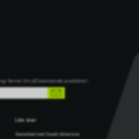
n og første titt på kommende produkter!
Läs mer
Samarbeid med Gazell Adventure