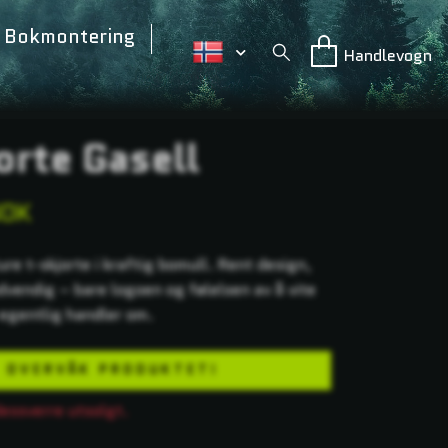
Bokmontering
Handlevogn
orte Gasell
NOK
re t-skjorte i kraftig bomull. Rent design,
dvendig – bare logoen og følelsen av å vite
v egentlig handler om.
OVERVÅK PRODUKTET!
dessverre utsolgt.