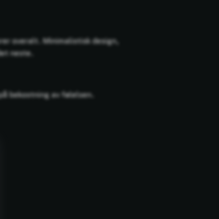
er overalt. Minimalistisk design,
det neste.
 på bekostning av følelsen.