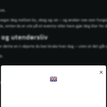
eve.
veger deg mellom by, skog og vei – og ønsker noe som funger
, enten du er ute på et eventyr eller bare gjør deg klar for 
 og utendørsliv
r dette en t-skjorte du kan bruke hver dag – uten at det går
b.
×
eller for løs)
Yay! Gasell Adventure is available in
English