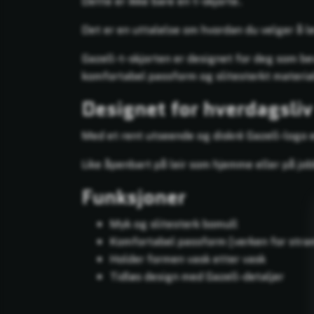
Dette er ikke bare en t-skjorte.
Det er en uttalelse om hvordan du velger å l
Gazell-t-skjorten er designet for deg som be
komfortabel passform og slitesterkt materiale
Designet for hverdagsliv
Med et rent utseende og diskré Gazell-logo e
Like åpenbart på leir som hjemme eller på job
Funksjoner
Myk og slitesterk bomull
Komfortabel passform (verken for stram 
Holder formen vask etter vask
Tidløs design med Gazell-detaljer