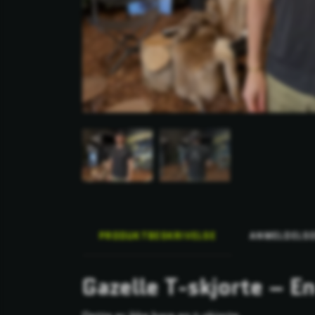
PRODUKTBESKRIVELSE
ANMELDELS
Gazelle T-skjorte – En