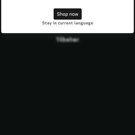
Browse in
English
and shop in
EUR
.
Shop now
Stay in current language