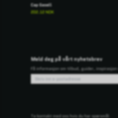
Cap Gasell
202.12 NOK
Meld deg på vårt nyhetsbrev
Få informasjon om tilbud, guider, inspirasjo
Ta kontakt med oss hvis du har spørsmål