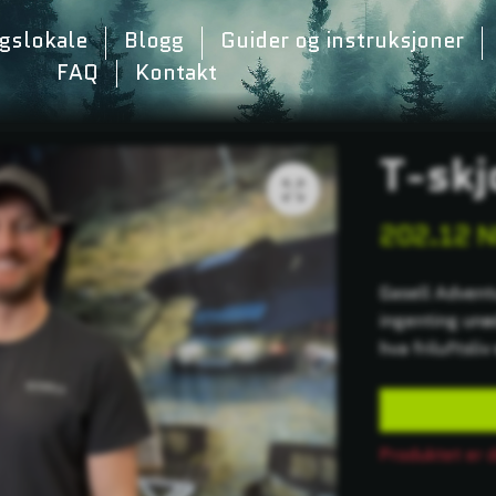
ngslokale
Blogg
Guider og instruksjoner
FAQ
Kontakt
T-skj
202.12 
Gasell Adventu
ingenting unø
hva friluftsli
Produktet er 